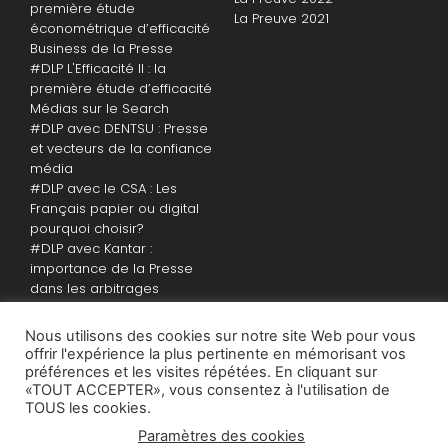
première étude
La Preuve 2021
économétrique d’efficacité
Business de la Presse
#DLP L'Efficacité II : la
première étude d’efficacité
Médias sur le Search
#DLP avec DENTSU : Presse
et vecteurs de la confiance
média
#DLP avec le CSA : Les
Français papier ou digital
pourquoi choisir?
#DLP avec Kantar :
importance de la Presse
dans les arbitrages
politiques
Nous utilisons des cookies sur notre site Web pour vous
offrir l'expérience la plus pertinente en mémorisant vos
préférences et les visites répétées. En cliquant sur
Un mouvement développé par
«TOUT ACCEPTER», vous consentez à l'utilisation de
TOUS les cookies.
Paramètres des cookies